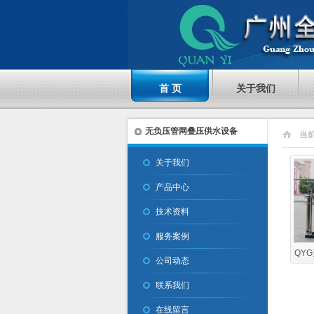
首 页
关于我们
无负压管网叠压供水设备
当
关于我们
产品中心
技术资料
服务案例
QY
公司动态
联系我们
在线留言