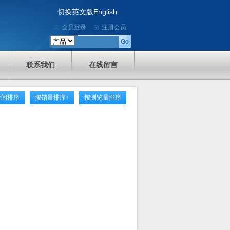
切换英文版English
会员登录
注册会员
联系我们
在线留言
时间排序
按销量排序↑
按浏览量排序